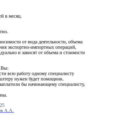
ей в месяц.
тно.
висимости от вида деятельности, объема
ичия экспортно-импортных операций,
дуально и зависят от объема и стоимости
 Вы:
сти всю работу одному специалисту
галтеру нужен будет помощник.
 заплатили бы начинающему специалисту,
аны.
25
в А.А.