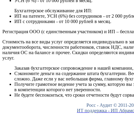
УСН (6 %) - от 10 000 рублей в месяц.
Бухгалтерское обслуживание для ИП:
ИП на патенте, УСН (6%) без сотрудников - от 2 000 рубл
ИП с сотрудниками - от 10 000 рублей в месяц.
Регистрация ООО (с единственным участником) и ИП – беспла
Стоимость на все виды услуг определяется индивидуально в за
документооборота, численности работников, ставок НДС, нал
наличия ОС на балансе и прочее. Скидки определяются индиви
услуг.
Заказав бухгалтерское сопровождение в нашей компании,
Сэкономите деньги на содержание штата бухгалтерии. Ве
сложно. Даже если у вас небольшая фирма, главному бух
Получите грамотное ведение учета за сумму, которую вы
в компетенции которого нет уверенности.
Не будете беспокоиться, что сроки отчетности будут сорв
Росс - Аудит © 2011-20
ИТ поддержка - ИП Абрамо